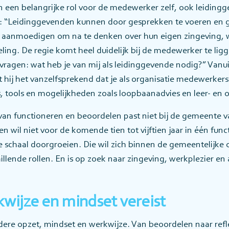
een een belangrijke rol voor de medewerker zelf, ook leidi
n: “Leidinggevenden kunnen door gesprekken te voeren en 
 aanmoedigen om na te denken over hun eigen zingeving, w
ling. De regie komt heel duidelijk bij de medewerker te ligge
vragen: wat heb je van mij als leidinggevende nodig?” Vanu
hij het vanzelfsprekend dat je als organisatie medewerkers f
s, tools en mogelijkheden zoals loopbaanadvies en leer- en
van functioneren en beoordelen past niet bij de gemeente 
wil niet voor de komende tien tot vijftien jaar in één fun
e schaal doorgroeien. Die wil zich binnen de gemeentelijke
illende rollen. En is op zoek naar zingeving, werkplezier e
wijze en mindset vereist
ere opzet, mindset en werkwijze. Van beoordelen naar refl