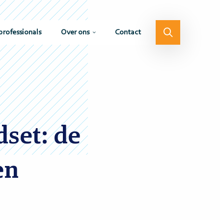
professionals
Over ons
Contact
set: de
en