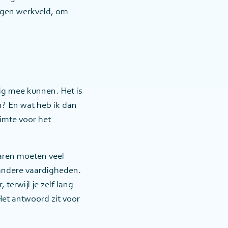
eigen werkveld, om
ig mee kunnen. Het is
n? En wat heb ik dan
uimte voor het
aren moeten veel
 andere vaardigheden.
erwijl je zelf lang
Het antwoord zit voor