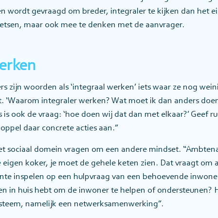
n wordt gevraagd om breder, integraler te kijken dan het 
toetsen, maar ook mee te denken met de aanvrager.
werken
s zijn woorden als ‘integraal werken’ iets waar ze nog wein
ct. ‘Waarom integraler werken? Wat moet ik dan anders doe
 is ook de vraag: ‘hoe doen wij dat dan met elkaar?’ Geef r
oppel daar concrete acties aan.”
et sociaal domein vragen om een andere mindset. “Ambten
e eigen koker, je moet de gehele keten zien. Dat vraagt om
nte inspelen op een hulpvraag van een behoevende inwoner, t
den in huis hebt om de inwoner te helpen of ondersteunen? 
ysteem, namelijk een netwerksamenwerking”.