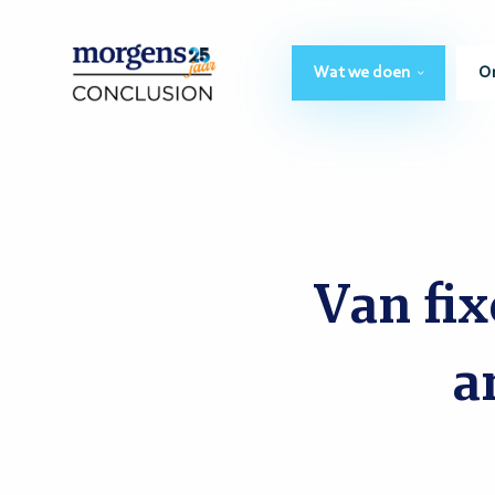
Wat we doen
O
Van fi
a