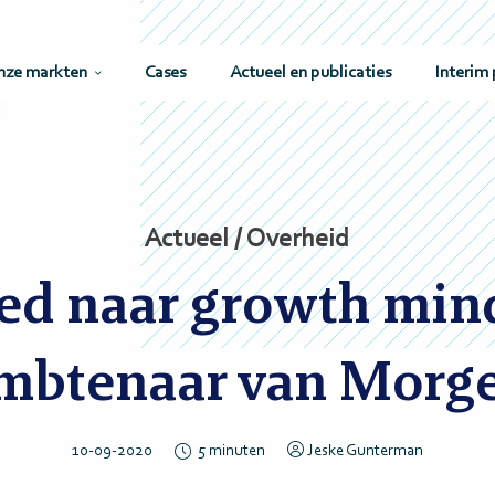
nze markten
Cases
Actueel en publicaties
Interim 
Actueel / Overheid
xed naar growth mind
mbtenaar van Morg
10-09-2020
5
minuten
Jeske Gunterman