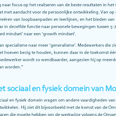
g naar focus op het realiseren van de beste resultaten in het
t met aandacht voor de persoonlijke ontwikkeling. Van op
t creëren van loopbaanpaden en leerlijnen, en het bieden va
aar in dezelfde functie naar personele bewegingen tussen 5-7
ixed mindset’ naar een ‘growth mindset’.
van specialisme naar meer ‘generalisme’. Medewerkers die z
t hoeven bezig te houden, kunnen daar in de toekomst één
 medewerker wordt zo wendbaarder, aangezien hij op meerde
kan worden.”
et sociaal en fysiek domein van M
ociaal en fysiek domein vragen om andere vaardigheden va
ntwikkelen. Hij ziet dit bijvoorbeeld met de komst van de Om
aren die moeite hebben om de werkwijze volgens de Omge