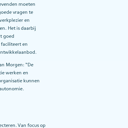
nggevenden moeten
goede vragen te
erkplezier en
n. Het is daarbij
it goed
aciliteert en
 ontwikkelaanbod.
van Morgen: “De
ctie werken en
 organisatie kunnen
n autonomie.
ecteren. Van focus op