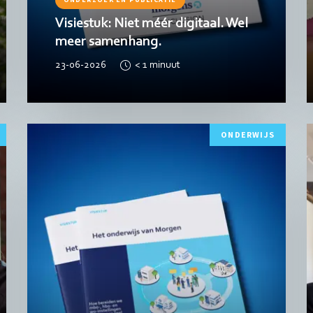
Visiestuk: Niet méér digitaal. Wel
meer samenhang.
23-06-2026
< 1
minuut
Lees
L
ONDERWIJS
meer
m