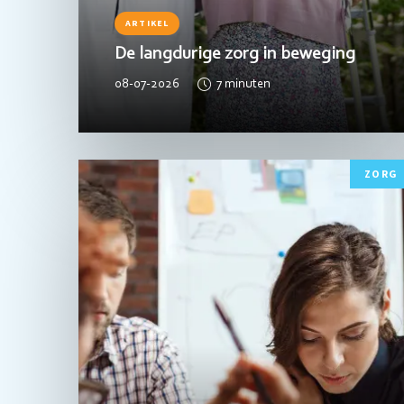
ARTIKEL
De langdurige zorg in beweging
08-07-2026
7
minuten
Lees
ZORG
meer