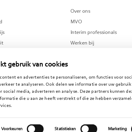
Over ons
d
MVO
js
Interim professionals
it
Werken bij
ensten
Jong Morgens
kt gebruik van cookies
en publicaties
Conclusion
ontent en advertenties te personaliseren, om functies voor soc
erkeer te analyseren. Ook delen we informatie over uw gebruik
or social media, adverteren en analyse. Deze partners kunnen d
ormatie die u aan ze heeft verstrekt of die ze hebben verzamel
vices.
rklaring
Algemene voorwaarden
Klachtenregeling
| Morgens is
Voorkeuren
Statistieken
Marketing