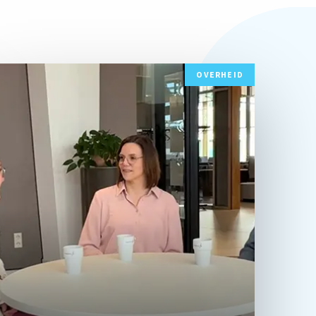
ees
OVERHEID
eer