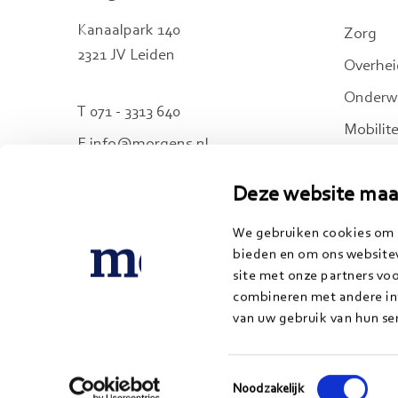
Kanaalpark 140
Zorg
2321 JV Leiden
Overhei
Onderwi
T 071 - 3313 640
Mobilite
E info@morgens.nl
Onze di
Deze website maa
Actueel 
Ga
Ga
Ga
naar
naar
naar
We gebruiken cookies om c
bieden en om ons websitev
LinkedIn
Twitter
Instagram
site met onze partners vo
combineren met andere inf
van uw gebruik van hun ser
2001 - 2026 Morgens
Privacyve
Toestemmingsselectie
Noodzakelijk