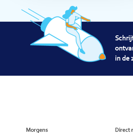
Schrij
ontva
in de 
Morgens
Direct 