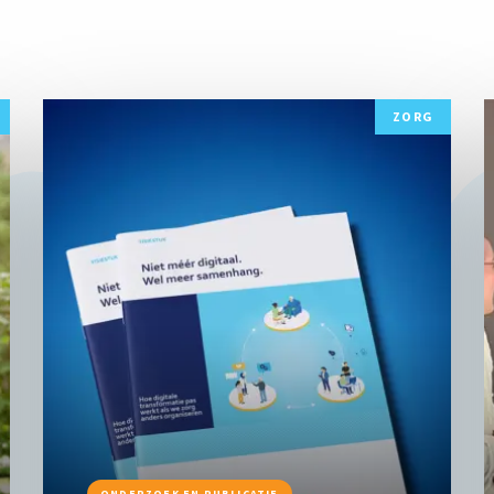
Lees
L
ZORG
meer
m
ONDERZOEK EN PUBLICATIE