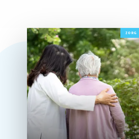
Lees
ZORG
meer