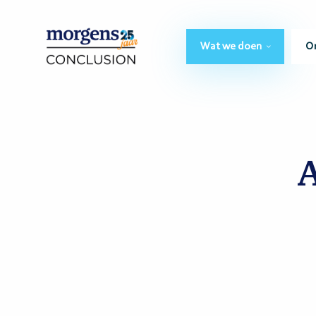
Wat we doen
O
A