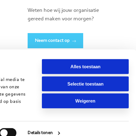
Weten hoe wij jouw organisatie
gereed maken voor morgen?
Neem contact op
Alles toestaan
ial media te
Selectie toestaan
 van onze
eze gegevens
Weigeren
d op basis
 onderdeel van het Conclusion ecosysteem
Details tonen