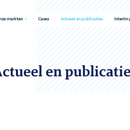
nze markten
Cases
Actueel en publicaties
Interim 
ctueel en publicati