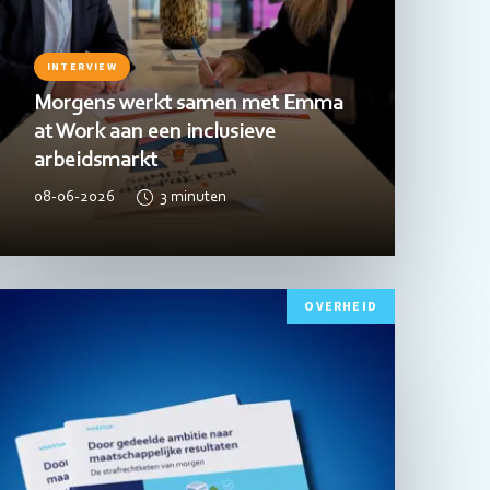
INTERVIEW
Morgens werkt samen met Emma
at Work aan een inclusieve
arbeidsmarkt
08-06-2026
3
minuten
ees
OVERHEID
eer