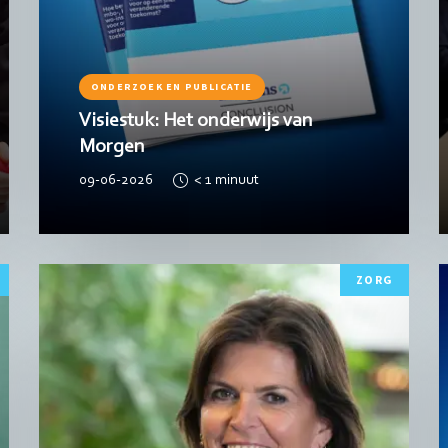
ONDERZOEK EN PUBLICATIE
Visiestuk: Het onderwijs van
Morgen
09-06-2026
< 1
minuut
Lees
L
ZORG
meer
m