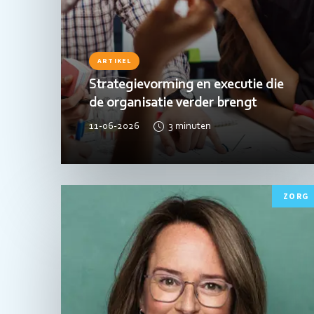
ARTIKEL
Strategievorming en executie die
de organisatie verder brengt
11-06-2026
3
minuten
Lees
ZORG
meer