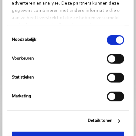
adverteren en analyse. Deze partners kunnen deze
gegevens combineren met andere informatie die u
aan ze heeft verstrekt of die ze hebben verzameld
op basis van uw gebruik van hun services.
Toestemmingsselectie
Noodzakelijk
INTERVIEW
Voorkeuren
Hoe duurzaamheid gemeente Assen
met haar inwoners verbindt
Statistieken
16-10-2025
5
minuten
Marketing
Lees
OVERHEID
meer
Details tonen