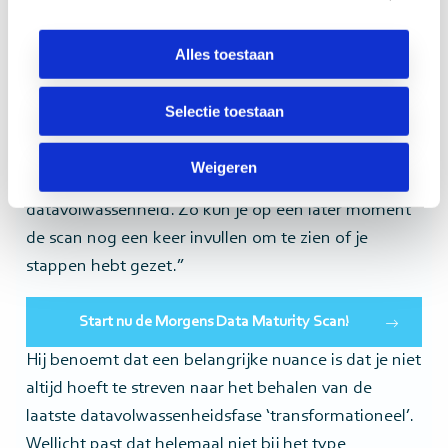
methoden resulteren in inzichten die helpen bij het
Alles toestaan
uitstippelen van passende vervolgstappen,
afgestemd op de huidige datavolwassenheid binnen
de organisatie.
Selectie toestaan
“Wat in ieder geval nuttig is”, zegt Pako, “is dat je
Weigeren
met de scan een simpele nulmeting maakt van de
datavolwassenheid. Zo kun je op een later moment
de scan nog een keer invullen om te zien of je
stappen hebt gezet.”
Start nu de Morgens Data Maturity Scan!
Hij benoemt dat een belangrijke nuance is dat je niet
altijd hoeft te streven naar het behalen van de
laatste datavolwassenheidsfase ‘transformationeel’.
Wellicht past dat helemaal niet bij het type