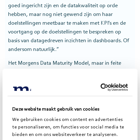
goed ingericht zijn en de datakwaliteit op orde
hebben, maar nog niet gewend zijn om haar
doelstellingen meetbaar te maken met KPI’s en de
voortgang op de doelstellingen te bespreken op
basis van datagedreven inzichten in dashboards. Of
andersom natuurlijk.”
Het Morgens Data Maturity Model, maar in feite
ieder model, moet je wat hem betreft dus ook niet
te strikt benaderen. “Het is een gemiddelde dat een
organisatie scoort op meerdere factoren die
onderliggend zijn aan datavolwassenheid. Waar het
om draait, is het gesprek dat je er daarna over
Deze website maakt gebruik van cookies
voert.”
We gebruiken cookies om content en advertenties
te personaliseren, om functies voor social media te
bieden en om ons websiteverkeer te analyseren.