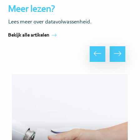
Meer lezen?
Lees meer over datavolwassenheid.
Bekijk alle artikelen
Vorige
Volgende
Lees
Lee
meer
me