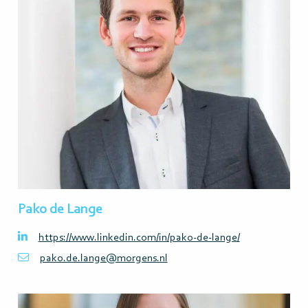
meer>
Pako de Lange
https://www.linkedin.com/in/pako-de-lange/
pako.de.lange@morgens.nl
Lees