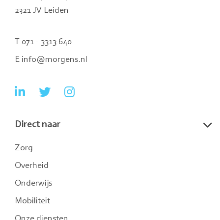
2321 JV Leiden
T 071 - 3313 640
E info@morgens.nl
Ga
Ga
Ga
naar
naar
naar
Direct naar
LinkedIn
Twitter
Instagram
Zorg
Overheid
Onderwijs
Mobiliteit
Onze diensten