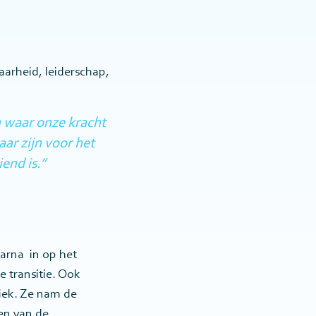
arheid, leiderschap,
n waar onze kracht
ar zijn voor het
end is.”
aarna in op het
 transitie. Ook
niek. Ze nam de
en van de