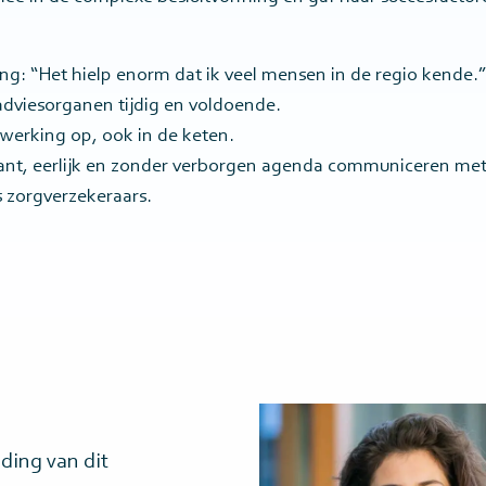
ng: “Het hielp enorm dat ik veel mensen in de regio kende.”
adviesorganen tijdig en voldoende.
erking op, ook in de keten.
parant, eerlijk en zonder verborgen agenda communiceren me
s zorgverzekeraars.
Lees
meer>
iding van dit