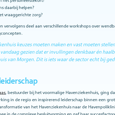
 het personeelstekort?
ns daarbij helpen?
met vraaggerichte zorg?
vervolgens deel aan verschillende workshops over wendba
gconcepten.
ekenhuis keuzes moeten maken en vast moeten stelle
 vandaag gezien dat er invullingen denkbaar én haalba
uis van Morgen. Dit is iets waar de sector echt bij gedi
leiderschap
aas
, bestuurder bij het voormalige Havenziekenhuis, ging d
ing in de regio en inspirerend leiderschap binnen een grote
transformatie van het Havenziekenhuis naar de Havenpolikli
ee in de complexe besluitvorming en gaf haar succesfactor