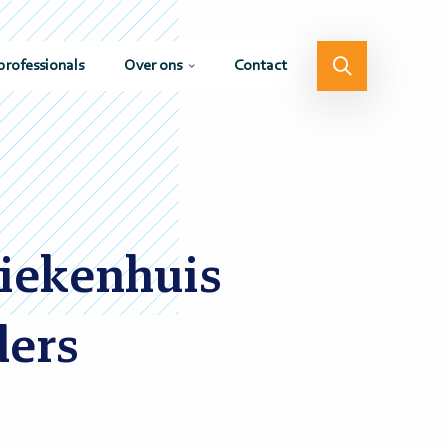
professionals
Over ons
Contact
iekenhuis
ders