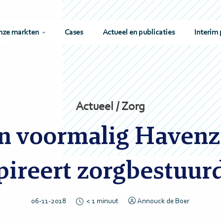
nze markten
Cases
Actueel en publicaties
Interim 
Actueel / Zorg
in voormalig Havenz
pireert zorgbestuur
06-11-2018
< 1
minuut
Annouck de Boer