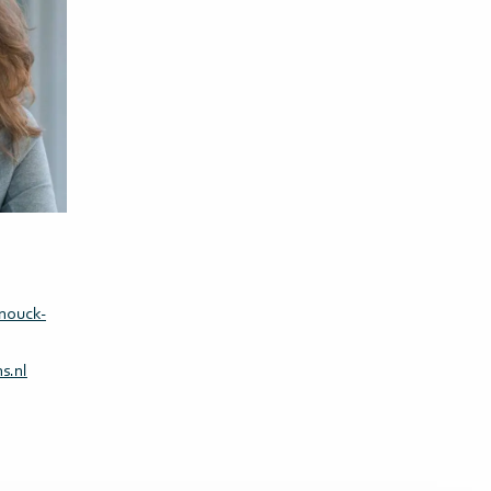
nnouck-
s.nl