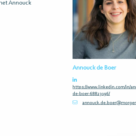
 met Annouck
Annouck de Boer
https://www.linkedin.com/in/a
de-boer-68823196/
annouck.de.boer@morgen