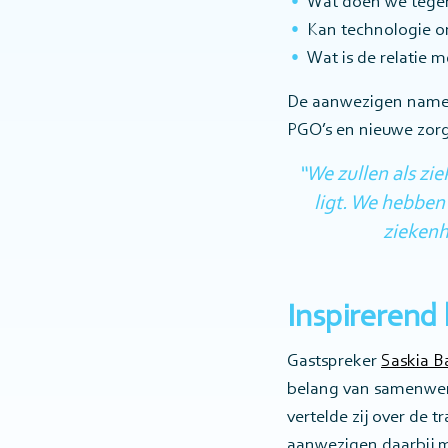
Wat doen we tegen
Kan technologie o
Wat is de relatie 
De aanwezigen namen 
PGO’s en nieuwe zor
“We zullen als zi
ligt. We hebben
ziekenh
Inspirerend 
Gastspreker
Saskia B
belang van samenwerk
vertelde zij over de 
aanwezigen daarbij m