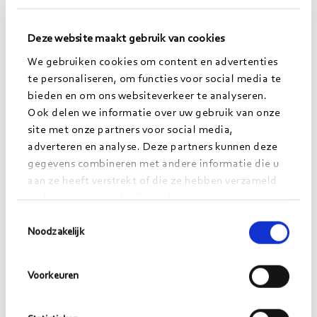
energietransitie en hen te betrekken bij onze
plannen.”
Deze website maakt gebruik van cookies
We gebruiken cookies om content en advertenties
te personaliseren, om functies voor social media te
Welke inspirerende
bieden en om ons websiteverkeer te analyseren.
Ook delen we informatie over uw gebruik van onze
voorbeelden zie jij als het gaat
site met onze partners voor social media,
adverteren en analyse. Deze partners kunnen deze
om verduurzamen?
gegevens combineren met andere informatie die u
aan ze heeft verstrekt of die ze hebben verzameld
“Ik haal veel inspiratie uit Scandinavische landen
op basis van uw gebruik van hun services.
zoals Denemarken en Zweden. Daar worden veel
Toestemmingsselectie
collectieve oplossingen toegepast. Mooi, want juist
Noodzakelijk
deze initiatieven brengen het sociale aspect en
duurzaamheid samen”, aldus Richard. Hierbij vult hij
Voorkeuren
aan: “Dichter bij huis zijn ook interessante
voorbeelden te vinden. Denk aan de Nederlandse