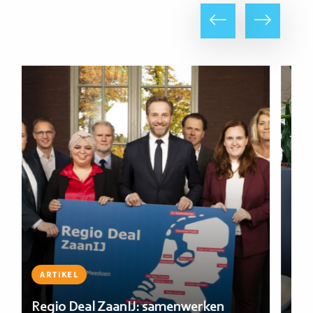
Vorige
Volgende
Lees
Lee
meer
me
ARTIKEL
Regio Deal ZaanIJ: samenwerken