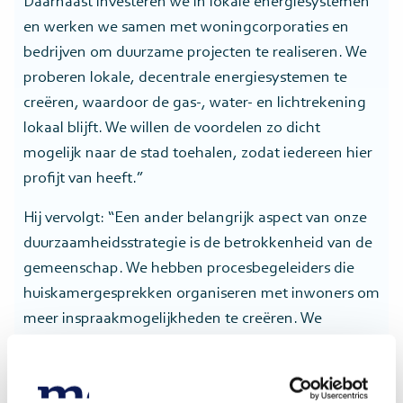
Daarnaast investeren we in lokale energiesystemen
en werken we samen met woningcorporaties en
bedrijven om duurzame projecten te realiseren. We
proberen lokale, decentrale energiesystemen te
creëren, waardoor de gas-, water- en lichtrekening
lokaal blijft. We willen de voordelen zo dicht
mogelijk naar de stad toehalen, zodat iedereen hier
profijt van heeft.”
Hij vervolgt: “Een ander belangrijk aspect van onze
duurzaamheidsstrategie is de betrokkenheid van de
gemeenschap. We hebben procesbegeleiders die
huiskamergesprekken organiseren met inwoners om
meer inspraakmogelijkheden te creëren. We
stimuleren het open gesprek en het aandragen van
ideeën en initiatieven. Dit helpt om de bewoners van
Arnhem nog bewuster te maken van hun rol in de