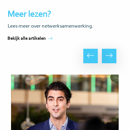
Meer lezen?
Lees meer over netwerksamenwerking.
Bekijk alle artikelen
Vorige
Volgende
Lees
Lee
meer
me