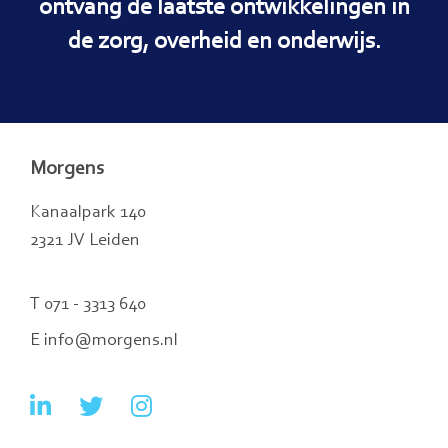
ontvang de laatste ontwikkelingen in
de zorg, overheid en onderwijs.
Morgens
Kanaalpark 140
2321 JV Leiden
T 071 - 3313 640
E info@morgens.nl
Ga
Ga
Ga
naar
naar
naar