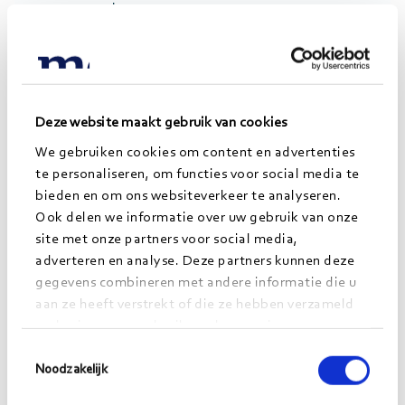
van aanpak.
Het activeren van zelfredzaamheid helpt bij
duurzame trajectbegeleiding.
Trek lering uit best practices m.b.t. het stimuleren
van eigen kracht. Binnen de Reclassering
Deze website maakt gebruik van cookies
Nederland kan gedacht worden aan Bureau
We gebruiken cookies om content en advertenties
Buitenland en de COSA cirkel (zie hieronder).
te personaliseren, om functies voor social media te
Stuur er als professional op aan dat het sociale
bieden en om ons websiteverkeer te analyseren.
netwerk betrokken blijft.
Ook delen we informatie over uw gebruik van onze
Draag deze boodschap ook uit naar andere
site met onze partners voor social media,
adverteren en analyse. Deze partners kunnen deze
hulpverleners.
gegevens combineren met andere informatie die u
Vergroot hiermee de motivatie om te veranderen
aan ze heeft verstrekt of die ze hebben verzameld
en de slagkracht van de gedetineerde.
op basis van uw gebruik van hun services.
Toestemmingsselectie
Noodzakelijk