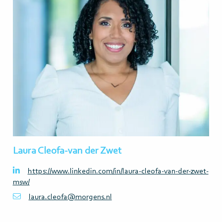
meer>
Laura Cleofa-van der Zwet
https://www.linkedin.com/in/laura-cleofa-van-der-zwet-
msw/
laura.cleofa@morgens.nl