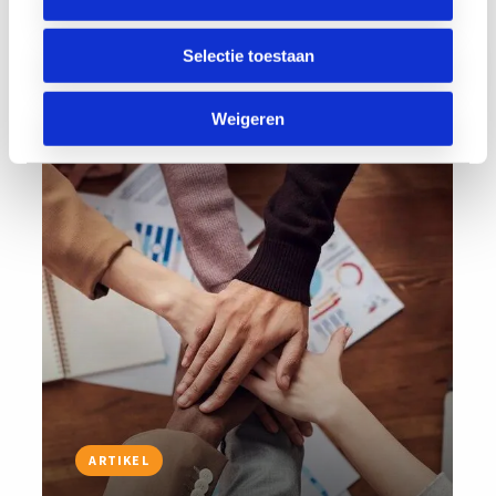
Vorige
Volgende
Selectie toestaan
Weigeren
Lees
meer
ARTIKEL
uurders delen 10