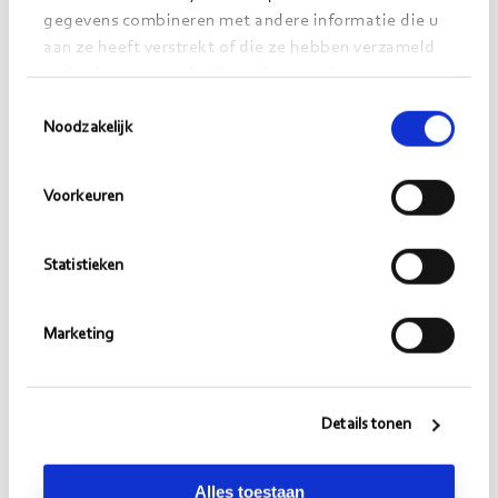
gegevens combineren met andere informatie die u
aan ze heeft verstrekt of die ze hebben verzameld
op basis van uw gebruik van hun services.
Toestemmingsselectie
Noodzakelijk
Voorkeuren
Anna Veltkamp
https://www.linkedin.com/in/amveltkamp/
Statistieken
anna.veltkamp@morgens.nl
Marketing
Meer lezen?
Details tonen
Lees meer over netwerksamenwerking.
Bekijk alle artikelen
Alles toestaan