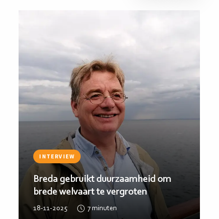
Lees
Lee
meer
me
INTERVIEW
Breda gebruikt duurzaamheid om
brede welvaart te vergroten
18-11-2025
7
minuten