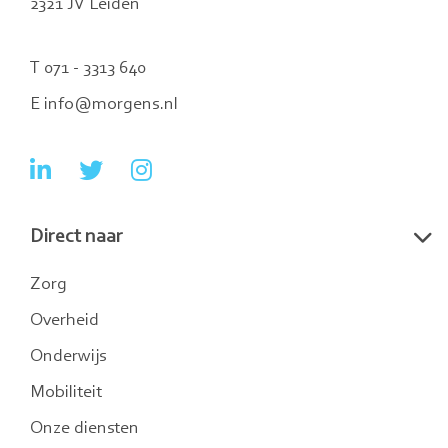
2321 JV Leiden
T 071 - 3313 640
E info@morgens.nl
Ga
Ga
Ga
naar
naar
naar
Direct naar
LinkedIn
Twitter
Instagram
Zorg
Overheid
Onderwijs
Mobiliteit
Onze diensten