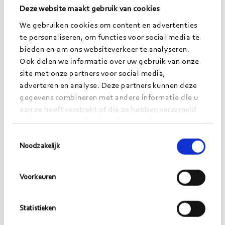
Deze website maakt gebruik van cookies
We gebruiken cookies om content en advertenties
te personaliseren, om functies voor social media te
bieden en om ons websiteverkeer te analyseren.
Ook delen we informatie over uw gebruik van onze
site met onze partners voor social media,
adverteren en analyse. Deze partners kunnen deze
Tapasya Vreeken
gegevens combineren met andere informatie die u
https://www.linkedin.com/in/tapasyavreeken/
aan ze heeft verstrekt of die ze hebben verzameld
op basis van uw gebruik van hun services.
tapasya.vreeken@morgens.nl
Toestemmingsselectie
Noodzakelijk
Lees
meer>
Voorkeuren
Statistieken