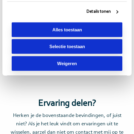
datagedreven sturing helpt het bovendien als deze
Details tonen
strategische kaders stabiel zijn. Het inrichten van
nieuwe rapportages kost namelijk tijd. Ook wordt
Alles toestaan
sturing op basis van deze rapportages effectiever
wanneer routine en historisch besef zijn
Selectie toestaan
opgebouwd. Koerswijzigingen zijn daarom minder
welkom in deze context.
Weigeren
Ervaring delen?
Herken je de bovenstaande bevindingen, of juist
niet? Als je het leuk vindt om ervaringen uit te
wisselen, aarzel dan niet om contact met mij op te