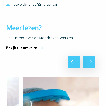
pako.de.lange@morgens.nl
Meer lezen?
Lees meer over datagedreven werken.
Bekijk alle artikelen
Vorige
Volgende
Lees
Lee
meer
me