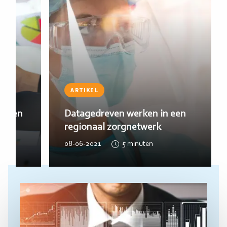
ARTIKEL
5 Succesfactoren voor datagedreven
werken binnen de gemeente
26-11-2020
4
minuten
Lees
meer