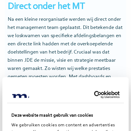
Direct onder het MT
Na een kleine reorganisatie werden wij direct onder
het management team geplaatst. Dit betekende dat
we loskwamen van specifieke afdelingsbelangen en
een directe link hadden met de overkoepelende
doelstellingen van het bedrijf. Cruciaal was dat
binnen JDE de missie, visie en strategie meetbaar
waren gemaakt. Zo wisten wij welke prestaties
gemeten moesten worden. Met dashboards en
verdiepende analyses leverden wij gevraagde en
soms onverwachte inzichten. Het management
team van JDE wees strategische projecten aan
waaraan wij prioriteit gaven in de ondersteuning. Zo
Deze website maakt gebruik van cookies
konden wij ook naar de rest van de organisatie onze
We gebruiken cookies om content en advertenties
werkzaamheden duidelijk verantwoorden.