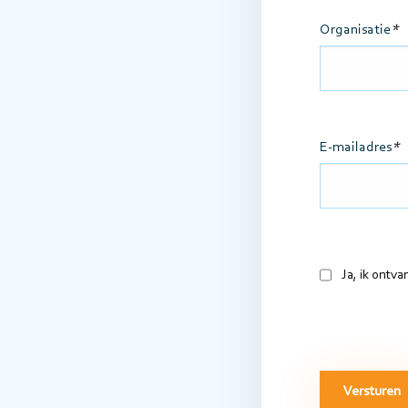
Organisatie
E-mailadres
Wil
Ja, ik ontv
je
onze
nieuwsbrief
ontvangen?