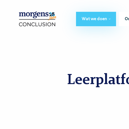
Wat we doen
O
Leerplat