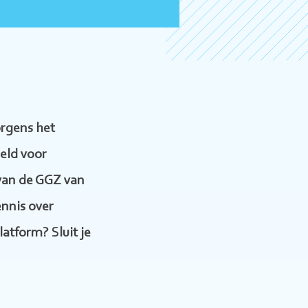
rgens het
eld voor
 van de GGZ van
ennis over
atform? Sluit je