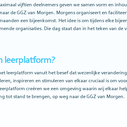
aximaal vijftien deelnemers geven we samen vorm en inhou
naar de GGZ van Morgen. Morgens organiseert en faciliteert
 maanden een bijeenkomst. Het idee is om tijdens elke bijeen
mende organisaties. Die dag staat dan in het teken van de 
 leerplatform?
et leerplatform vanuit het besef dat wezenlijke veranderi
leren, inspireren en stimuleren van elkaar cruciaal is om vo
leerplatform creëren we een omgeving waarin wij elkaar he
ing tot stand te brengen, op weg naar de GGZ van Morgen.