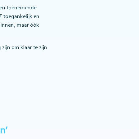
 een toenemende
Z toegankelijk en
 Binnen, maar óók
 zijn om klaar te zijn
n’