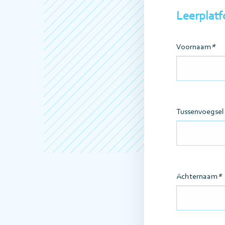
Leerplat
Voornaam
Tussenvoegsel
Achternaam