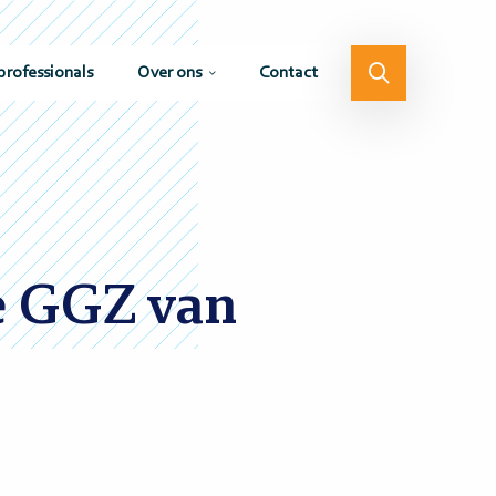
professionals
Over ons
Contact
e GGZ van