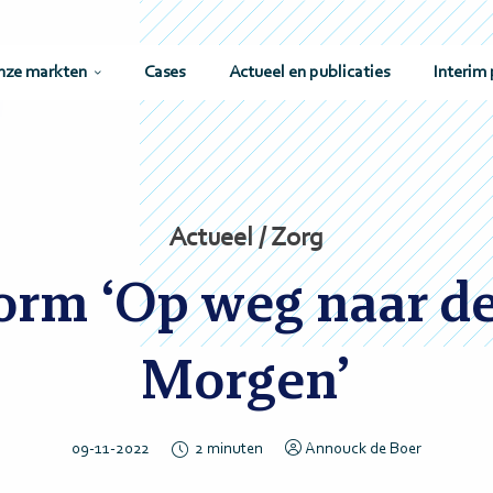
nze markten
Cases
Actueel en publicaties
Interim 
Actueel / Zorg
form ‘Op weg naar d
Morgen’
09-11-2022
2
minuten
Annouck de Boer