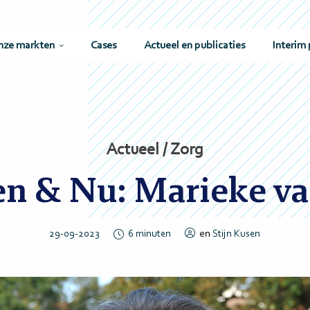
nze markten
Cases
Actueel en publicaties
Interim 
Actueel / Zorg
n & Nu: Marieke va
en
29-09-2023
6
minuten
Stijn Kusen