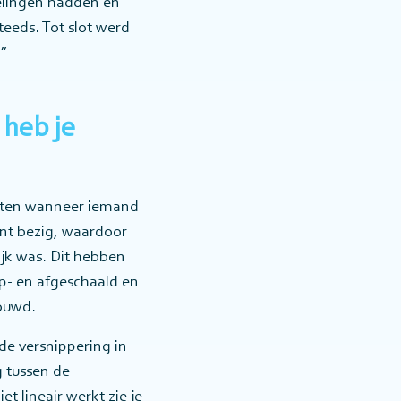
elingen hadden en
eeds. Tot slot werd
.”
 heb je
enten wanneer iemand
nt bezig, waardoor
ijk was. Dit hebben
p- en afgeschaald en
bouwd.
de versnippering in
 tussen de
t lineair werkt zie je