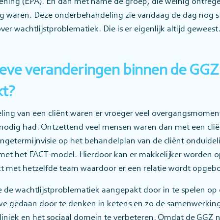
ening (EPA). En dan met name de groep, die weinig ontreg
tig waren. Deze onderbehandeling zie vandaag de dag nog st
er wachtlijstproblematiek. Die is er eigenlijk altijd geweest
ieve veranderingen binnen de GGZ
t?
eling van een cliënt waren er vroeger veel overgangsmom
nodig had. Ontzettend veel mensen waren dan met een clië
angetermijnvisie op het behandelplan van de cliënt onduidel
 met het FACT-model. Hierdoor kan er makkelijker worden o
act met hetzelfde team waardoor er een relatie wordt opge
de wachtlijstproblematiek aangepakt door in te spelen op 
we gedaan door te denken in ketens en zo de samenwerking
iniek en het sociaal domein te verbeteren. Omdat de GGZ nie