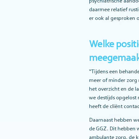
psychiatrische aando
daarmee relatief rus
er ook al gesproken ov
Welke posit
meegemaak
“Tijdens een behand
meer of minder zorg 
het overzicht en de l
we destijds opgelost
heeft de cliënt cont
Daarnaast hebben we 
de GGZ. Dit hebben 
ambulante zorg, de kl