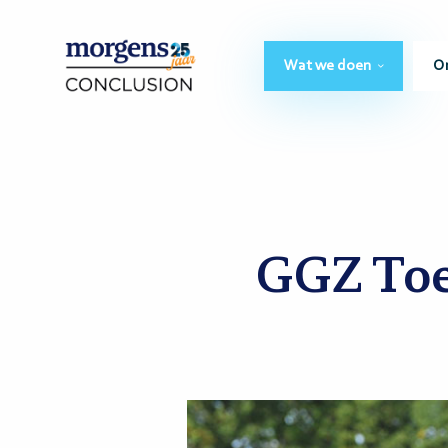
Wat we doen
O
GGZ Toe