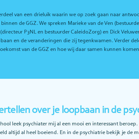
nderdeel van een drieluik waarin we op zoek gaan naar antw
n binnen de GGZ. We spreken Marieke van de Ven (bestuurder
directeur P3NL en bestuurder CaleidoZorg) en Dick Veluw
pbaan en de veranderingen die zij tegenkwamen. Verder delen
toekomst van de GGZ en hoe wij daar samen kunnen komen
vertellen over je loopbaan in de psy
ool leek psychiater mij al een mooi en interessant beroep.
ld altijd al heel boeiend. En in de psychiatrie bekijk je de m