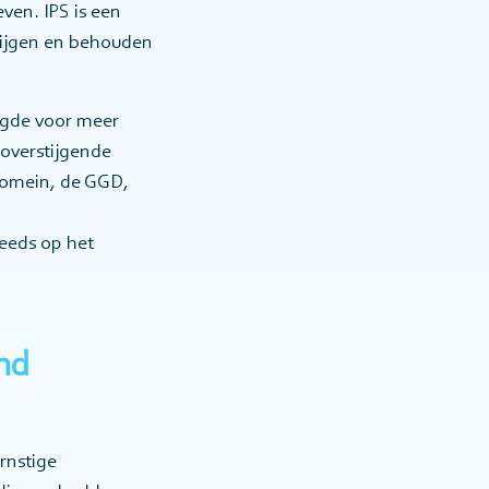
even. IPS is een
rijgen en behouden
rgde voor meer
overstijgende
domein, de GGD,
teeds op het
nd
rnstige