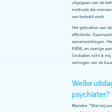
uitgegaan van de beho
methode die mensen m
van betaald werk.
Het gebruiken van d
efficiëntie. Daarnaa
samenwerkingen. Hier
RIBW, en overige aanb
Sindsdien richt ik mi
verhogen van de kwali
Welke uitda
psychiater?
Marieke: “Wat mij vo