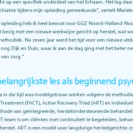
richt op een specifiek onderdeel van het lichaam. Het lag d
chiatrie tijdens mijn opleiding geneeskunde”, vertelt Mariek
n opleiding heb ik heel bewust voor GGZ Noord-Holland-No
t bezig met een nieuwe werkwijze gericht op herstel, wat 
thodiek. Na zeven jaar werd het tijd voor een nieuwe uitda
d nog Dijk en Duin, waar ik aan de slag ging met het beter n
t van zorg.”
elangrijkste les als beginnend psy
a in die tijd was modelgetrouw werken volgens de methodie
reatment (FACT), Active Recovery Triad (ART) en individuel
ethode van geïntegreerde, herstelondersteunende behandeli
T-team is om cliënten met continuïteit te begeleiden, beha
erstel. ART is een model voor langdurige herstelgerichte z