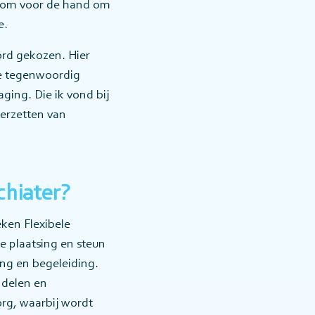
aarom voor de hand om
e.
ord gekozen. Hier
we tegenwoordig
ging. Die ik vond bij
eerzetten van
chiater?
ken Flexibele
e plaatsing en steun
ng en begeleiding.
ndelen en
org, waarbij wordt