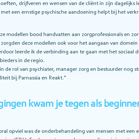
eften, drijfveren en wensen van de cliënt in zijn dagelijks l
et een ernstige psychische aandoening helpt bij het verk
eze modellen bood handvatten aan zorgprofessionals en zo
st zorgden deze modellen ook voor het aangaan van domein 
door leerde ik de verbinding aan te gaan met het sociaal 
ieders in de regio.
j in de rol van psychiater, manager zorg en bestuurder nog s
teit bij Parnassia en Reakt.”
gingen kwam je tegen als beginne
oral opviel was de onderbehandeling van mensen met een e