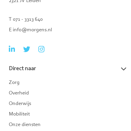
2321 JV Leiden
T 071 - 3313 640
E info@morgens.nl
Ga
Ga
Ga
naar
naar
naar
Direct naar
LinkedIn
Twitter
Instagram
Zorg
Overheid
Onderwijs
Mobiliteit
Onze diensten