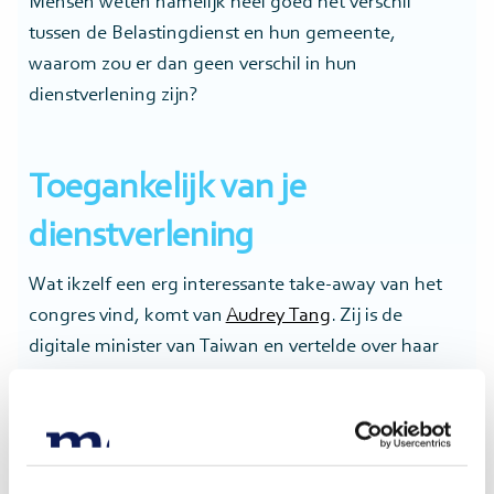
Mensen weten namelijk heel goed het verschil
tussen de Belastingdienst en hun gemeente,
waarom zou er dan geen verschil in hun
dienstverlening zijn?
Toegankelijk van je
dienstverlening
Wat ikzelf een erg interessante take-away van het
congres vind, komt van
Audrey Tang
. Zij is de
digitale minister van Taiwan en vertelde over haar
kantoor: een open ruimte, zonder muren, naast de
ingang van een drukbezocht park. Iedereen kan
haar aanspreken, vragen stellen of zelf met ideeën
komen. Wat ik hieruit meeneem: vergroot de