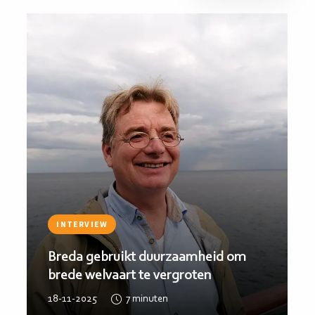
Lees
Lee
meer
me
INTERVIEW
Breda gebruikt duurzaamheid om
brede welvaart te vergroten
18-11-2025
7
minuten