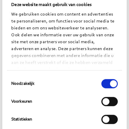
toegankelijkheid van je dienstverlening. Zorg dat je
Deze website maakt gebruik van cookies
eenvoudig te vinden bent én spreek de taal van je
We gebruiken cookies om content en advertenties
gebruiker. Zoals Jeske en Mathijs ook al
te personaliseren, om functies voor social media te
benadrukken: zorg voor inclusiviteit. En doe dat
bieden en om ons websiteverkeer te analyseren.
zowel digitaal als fysiek.
Ook delen we informatie over uw gebruik van onze
site met onze partners voor social media,
adverteren en analyse. Deze partners kunnen deze
gegevens combineren met andere informatie die u
aan ze heeft verstrekt of die ze hebben verzameld
op basis van uw gebruik van hun services.
Toestemmingsselectie
Noodzakelijk
Voorkeuren
Statistieken