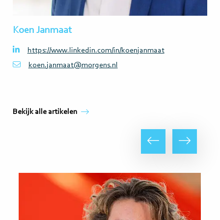
Koen Janmaat
https://www.linkedin.com/in/koenjanmaat
koen.janmaat@morgens.nl
Bekijk alle artikelen
Vorige
Volgende
Lees
Lee
meer
me