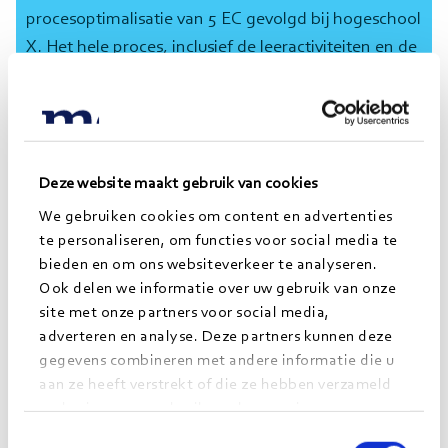
procesoptimalisatie van 5 EC gevolgd bij hogeschool
X. Het hele proces, inclusief de leeractiviteiten en de
toetsing van leeruitkomsten voldoet aan het
onderliggende landelijke kwaliteitskader. De badge
die Joep na afronding in zijn digitale backpack
ontvangt is een microcredential.
Deze website maakt gebruik van cookies
We gebruiken cookies om content en advertenties
te personaliseren, om functies voor social media te
bieden en om ons websiteverkeer te analyseren.
Ook delen we informatie over uw gebruik van onze
site met onze partners voor social media,
adverteren en analyse. Deze partners kunnen deze
gegevens combineren met andere informatie die u
aan ze heeft verstrekt of die ze hebben verzameld
op basis van uw gebruik van hun services.
Toestemmingsselectie