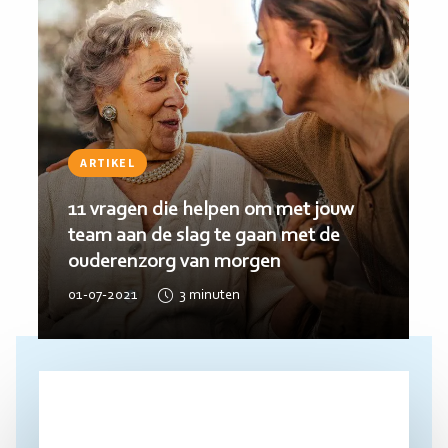
INTERVIEW
Guido Blom (Fundis) over de
ouderenzorg van Morgen
21-06-2019
5
minuten
Lees
meer