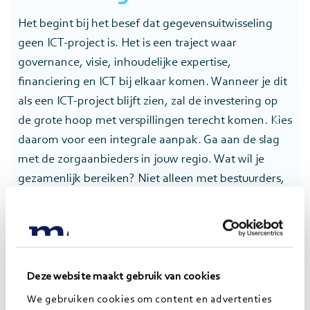
Het begint bij het besef dat gegevensuitwisseling
geen ICT-project is. Het is een traject waar
governance, visie, inhoudelijke expertise,
financiering en ICT bij elkaar komen. Wanneer je dit
als een ICT-project blijft zien, zal de investering op
de grote hoop met verspillingen terecht komen. Kies
daarom voor een integrale aanpak. Ga aan de slag
met de zorgaanbieders in jouw regio. Wat wil je
gezamenlijk bereiken? Niet alleen met bestuurders,
maar met een goede afspiegeling van het veld:
medisch specialisten, huisartsen, verpleegkundigen,
burgers, POH’ers en andere betrokkenen.
Deze website maakt gebruik van cookies
Tips voor zorgorganisaties
We gebruiken cookies om content en advertenties