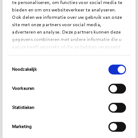
te personaliseren, om functies voor social media te
Hier volgen vier tips voor elke zorgorganisatie die
bieden en om ons websiteverkeer te analyseren.
aan de slag gaat met gegevensuitwisseling.
Ook delen we informatie over uw gebruik van onze
site met onze partners voor social media,
Besteed voldoende aandacht aan de
adverteren en analyse. Deze partners kunnen deze
gegevens combineren met andere informatie die u
weerstand en angsten omtrent
aan ze heeft verstrekt of die ze hebben verzameld
gegevensuitwisseling
op basis van uw gebruik van hun services.
. Dit vraagt om een veranderkundige aanpak. Stel
Toestemmingsselectie
Noodzakelijk
bijvoorbeeld iPads beschikbaar en laat je
personeel kennismaken met verschillende PGO’s
om te ervaren wat de mogelijkheden zijn.
Voorkeuren
Bepaal welke mogelijkheden voor de
Statistieken
organisatie ontstaan door
gegevensuitwisseling
Marketing
. Als care-instelling is een koppeling met