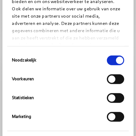
bieden en om ons websiteverkeer te analyseren.
meer samenhang.
Ook delen we informatie over uw gebruik van onze
23-06-2026
< 1
minuut
site met onze partners voor social media,
adverteren en analyse. Deze partners kunnen deze
gegevens combineren met andere informatie die u
aan ze heeft verstrekt of die ze hebben verzameld
Lees
ZORG
op basis van uw gebruik van hun services.
meer
Toestemmingsselectie
Noodzakelijk
Voorkeuren
Statistieken
Marketing