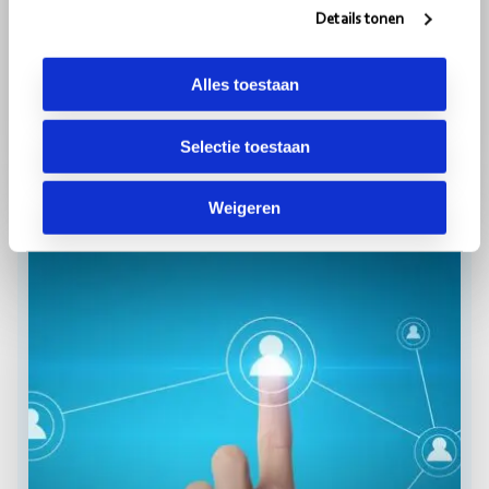
ARTIKEL
Details tonen
Digitalisering in de GGZ:
achterblijvende randvoorwaarde of
Alles toestaan
onbenut potentieel?
26-03-2026
3
minuten
Selectie toestaan
Weigeren
Lees
ZORG
meer