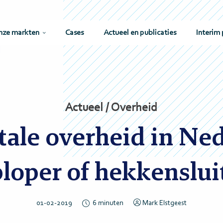
nze markten
Cases
Actueel en publicaties
Interim 
Actueel / Overheid
tale overheid in Ne
loper of hekkenslui
01-02-2019
6
minuten
Mark Elstgeest