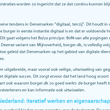
istraties worden zo ingericht dat ze dat continu kunnen bli
ene tendens in Denemarken “digitaal, tenzij”. Dit houdt in 
 burger in eerste instantie digitaal is en dat er voldoende h
t. Dit gaat volgens het 80/20 principe: 80% van alle pogingen
Deense variant van Mijnoverheid, borger.dk, is volledig volg
ertoe geleid dat Denemarken op het gebied van digitale diens
ex.
en uitgebreide, maar vooral ook veilige, uitwisseling van ge
het digitale succes. Dit zorgt ervoor dat het land hoog scoort
aart ook waarom borger.dk zo goed werkt: de burger heeft 
nstverleners en kan informatie ook uitwisselen.
Nederland: iteratief werken en eigenaarschap