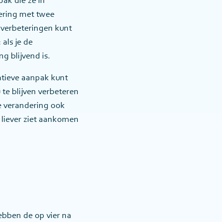
ak die ze in
ering met twee
 verbeteringen kunt
als je de
g blijvend is.
ratieve aanpak kunt
te blijven verbeteren
e verandering ook
 liever ziet aankomen
hebben de op vier na