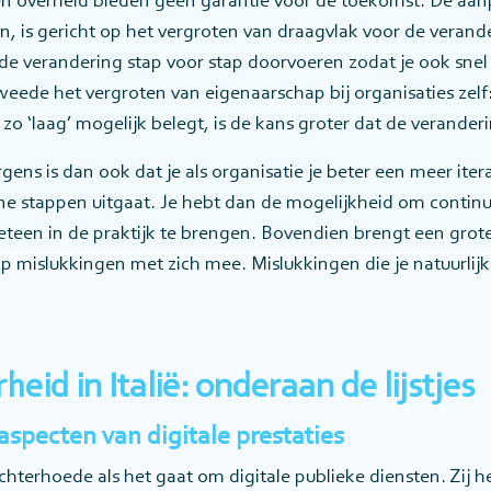
n overheid bieden geen garantie voor de toekomst. De aanp
 is gericht op het vergroten van draagvlak voor de verand
 de verandering stap voor stap doorvoeren zodat je ook snel
eede het vergroten van eigenaarschap bij organisaties zelf: 
zo ‘laag’ mogelijk belegt, is de kans groter dat de veranderin
gens is dan ook dat je als organisatie je beter een meer ite
ne stappen uitgaat. Je hebt dan de mogelijkheid om continu 
eteen in de praktijk te brengen. Bovendien brengt een grot
p mislukkingen met zich mee. Mislukkingen die je natuurlijk
heid in Italië: onderaan de lijstjes
 aspecten van digitale prestaties
 achterhoede als het gaat om digitale publieke diensten. Zij 