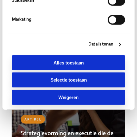
Statistieken
Vorige
Volgende
Marketing
Lees
Lee
meer
me
Details tonen
Alles toestaan
Selectie toestaan
Weigeren
ARTIKEL
Strategievorming en executie die de