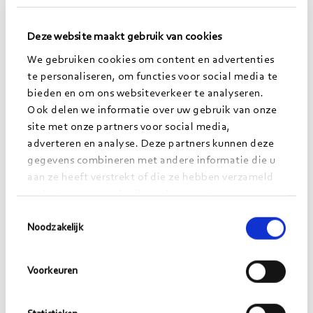
Deze website maakt gebruik van cookies
We gebruiken cookies om content en advertenties
te personaliseren, om functies voor social media te
bieden en om ons websiteverkeer te analyseren.
Ook delen we informatie over uw gebruik van onze
site met onze partners voor social media,
Herbert Fetter
adverteren en analyse. Deze partners kunnen deze
gegevens combineren met andere informatie die u
https://www.linkedin.com/in/herbertfetter/
aan ze heeft verstrekt of die ze hebben verzameld
herbert.fetter@morgens.nl
op basis van uw gebruik van hun services.
Toestemmingsselectie
Noodzakelijk
Meer lezen?
Voorkeuren
Bekijk alle artikelen