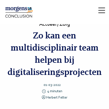
Men
Actueel / Zorg
Zo kan een
multidisciplinair team
helpen bij
digitaliseringsprojecten
01-03-2022
4
minuten
Herbert Fetter