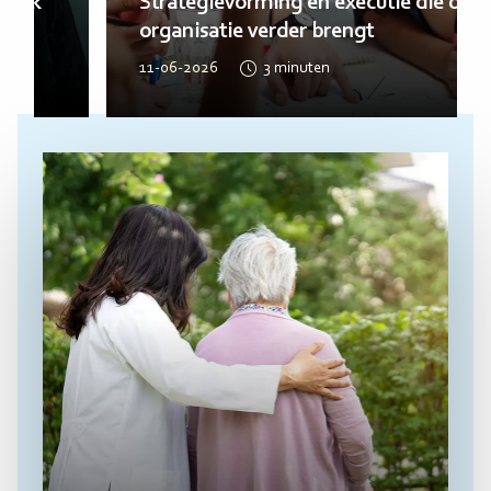
Waarom de beste oplossingen vaak
buiten de jeugdhulp liggen
02-06-2026
3
minuten
Lees
meer