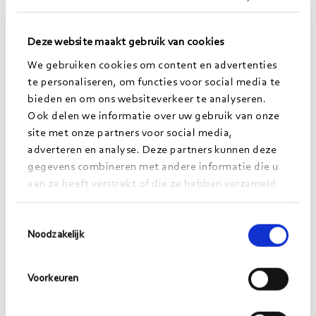
kennis meegebracht wordt om uiteindelijk open te
staan voor andere ideeën.
Deze website maakt gebruik van cookies
We gebruiken cookies om content en advertenties
te personaliseren, om functies voor social media te
Samenwerken met andere
bieden en om ons websiteverkeer te analyseren.
Ook delen we informatie over uw gebruik van onze
organisaties
site met onze partners voor social media,
adverteren en analyse. Deze partners kunnen deze
Een andere mogelijkheid is om ook breder te kijken
gegevens combineren met andere informatie die u
dan je eigen organisatie. Deze optie is misschien wat
aan ze heeft verstrekt of die ze hebben verzameld
spannender, maar ik denk dat we dit veel vaker
op basis van uw gebruik van hun services.
moeten inzetten in de zorg. Waarom zou je als
Toestemmingsselectie
Noodzakelijk
zorginstelling helemaal je eigen team gaan vormen
terwijl een andere zorginstelling om de hoek
misschien al bepaalde kennis en expertise heeft
Voorkeuren
opgedaan? Wellicht is het dan mogelijk om één of