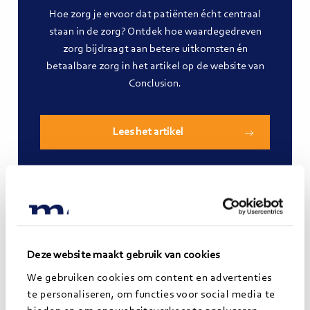
Hoe zorg je ervoor dat patiënten écht centraal
staan in de zorg? Ontdek hoe waardegedreven
zorg bijdraagt aan betere uitkomsten én
betaalbare zorg in het artikel op de website van
Conclusion.
Lees het artikel
Meer weten?
Wil je verder praten over hoe waardegedreven zorg
Deze website maakt gebruik van cookies
geïmplementeerd kan worden bij jouw organisatie?
We gebruiken cookies om content en advertenties
Neem dan contact op met Mathijs Kelder.
te personaliseren, om functies voor social media te