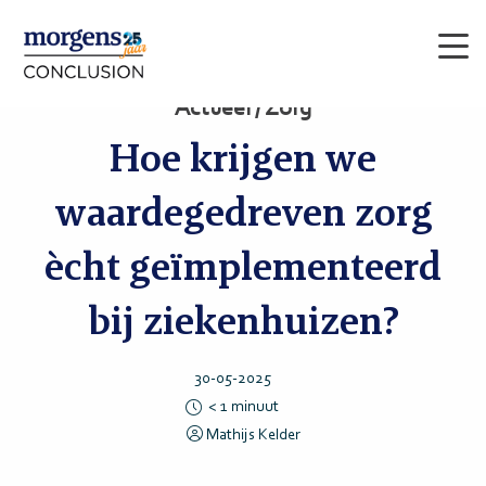
Men
Actueel / Zorg
Hoe krijgen we
waardegedreven zorg
ècht geïmplementeerd
bij ziekenhuizen?
30-05-2025
< 1
minuut
Mathijs Kelder