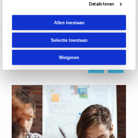
Details tonen
Meer lezen?
Alles toestaan
Lees meer over de ontwikkelingen in de zorg.
Selectie toestaan
Bekijk alle artikelen
Weigeren
Vorige
Volgende
Lees
Lee
meer
mee