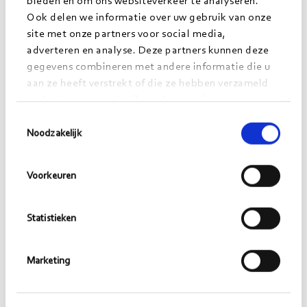
bieden en om ons websiteverkeer te analyseren.
Ook delen we informatie over uw gebruik van onze
Lees
site met onze partners voor social media,
meer>
adverteren en analyse. Deze partners kunnen deze
gegevens combineren met andere informatie die u
aan ze heeft verstrekt of die ze hebben verzameld
op basis van uw gebruik van hun services.
Toestemmingsselectie
Noodzakelijk
Voorkeuren
Statistieken
Mathijs Kelder
Marketing
https://www.linkedin.com/in/mathijskelder/
mathijs.kelder@morgens.nl