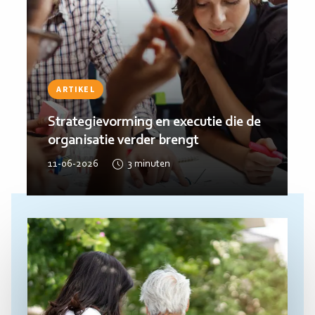
INTERVIEW
Waarom de beste oplossingen vaak
buiten de jeugdhulp liggen
02-06-2026
3
minuten
Lees
meer