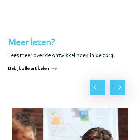
Meer lezen?
Lees meer over de ontwikkelingen in de zorg.
Bekijk alle artikelen
Vorige
Volgende
Lees
Lee
meer
me