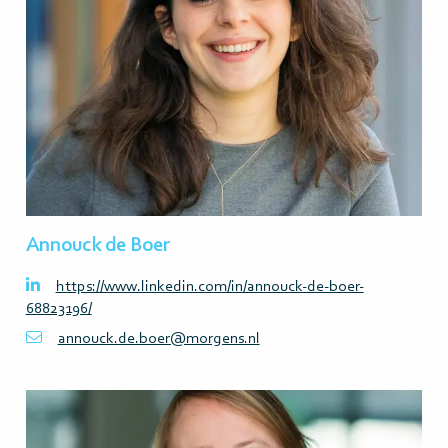
Annouck de Boer
https://www.linkedin.com/in/annouck-de-boer-
68823196/
annouck.de.boer@morgens.nl
Lees
meer>