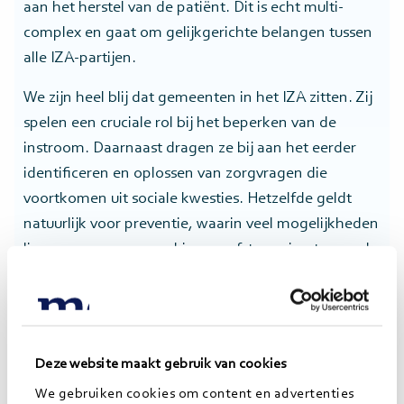
aan het herstel van de patiënt. Dit is echt multi-
complex en gaat om gelijkgerichte belangen tussen
alle IZA-partijen.
We zijn heel blij dat gemeenten in het IZA zitten. Zij
spelen een cruciale rol bij het beperken van de
instroom. Daarnaast dragen ze bij aan het eerder
identificeren en oplossen van zorgvragen die
voortkomen uit sociale kwesties. Hetzelfde geldt
natuurlijk voor preventie, waarin veel mogelijkheden
liggen voor samenwerking en afstemming tussen de
zorgsector en het sociaal domein.”
De zorg op de lange termijn
Deze website maakt gebruik van cookies
anders organiseren
We gebruiken cookies om content en advertenties