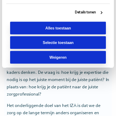
of zelfs buiten het ziekenhuis. Met complexe zorg
bovenregionaal, zit 80% van de zorg juist dichterbij.
Details tonen
In een anderhalvelijnscentrum, in je
huisartsencentrum of zelfs thuis. Het belangrijkste is
Alles toestaan
dat deze totale mix goed werkt.
Selectie toestaan
Dat vraagt dus dat we op een hele andere manier
kijken. En daarvoor is het nodig dat we digitaliseren,
Weigeren
gegevensuitwisseling anders inzetten en onszelf
anders gaan organiseren. Dat we buiten bestaande
kaders denken. De vraag is: hoe krijg je expertise die
nodig is op het juiste moment bij de juiste patiënt? In
plaats van: hoe krijg je de patiënt naar de juiste
zorgprofessional?
Het onderliggende doel van het IZA is dat we de
zorg op de lange termijn anders organiseren en