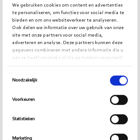
We gebruiken cookies om content en advertenties
om kansen voor verbetering op te sporen. Op deze
te personaliseren, om functies voor social media te
manier borg je dat verbeteringen in de
bieden en om ons websiteverkeer te analyseren.
dienstverlening ook daadwerkelijk aansluiten bij de
Ook delen we informatie over uw gebruik van onze
wensen van de klant.
site met onze partners voor social media,
adverteren en analyse. Deze partners kunnen deze
Ik denk weer even terug aan het centrale thema van
gegevens combineren met andere informatie die u
het kennisfestival: ‘gewoon doen’. Dit geldt ook
aan ze heeft verstrekt of die ze hebben verzameld
op basis van uw gebruik van hun services.
voor de methode Klantreizen. Het kan misschien
Toestemmingsselectie
spannend zijn om écht met je klant in gesprek te
Noodzakelijk
gaan, maar het levert zoveel op. Ik zou daarom
zeggen: gewoon doen!
Voorkeuren
Statistieken
Marketing