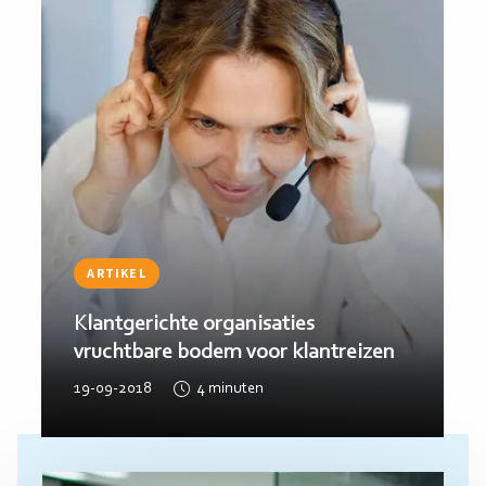
ARTIKEL
Klantreizen en Lean: vrienden of
vijanden?
11-04-2019
2
minuten
Lees