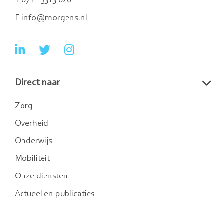
T 071 - 3313 640
E info@morgens.nl
Ga
Ga
Ga
naar
naar
naar
Direct naar
LinkedIn
Twitter
Instagram
Zorg
Overheid
Onderwijs
Mobiliteit
Onze diensten
Actueel en publicaties