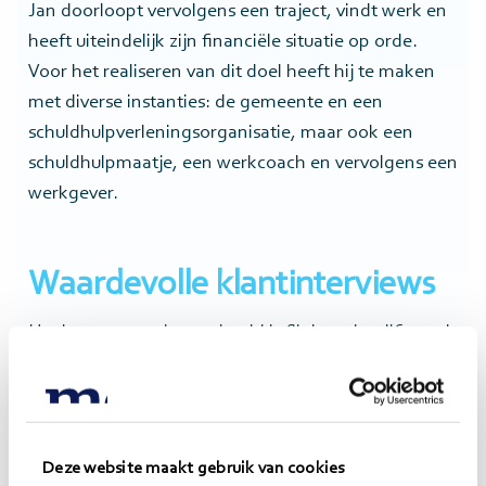
Jan doorloopt vervolgens een traject, vindt werk en
heeft uiteindelijk zijn financiële situatie op orde.
Voor het realiseren van dit doel heeft hij te maken
met diverse instanties: de gemeente en een
schuldhulpverleningsorganisatie, maar ook een
schuldhulpmaatje, een werkcoach en vervolgens een
werkgever.
Waardevolle klantinterviews
Het bovenstaande voorbeeld is flink gesimplificeerd,
maar toont al aan dat Jan te maken heeft met heel
verschillende instanties. Door interviews te houden
met je klanten, kun je hun klantreis in kaart
brengen. Zo weet je hoe de klant de dienstverlening
Deze website maakt gebruik van cookies
ervaart. Dat is in de methode Klantreizen dé manier