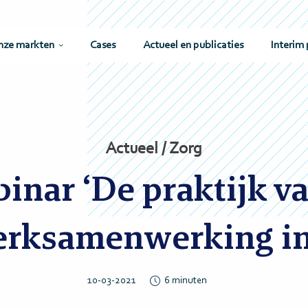
nze markten
Cases
Actueel en publicaties
Interim 
Actueel / Zorg
inar ‘De praktijk v
erksamenwerking in 
10-03-2021
6
minuten