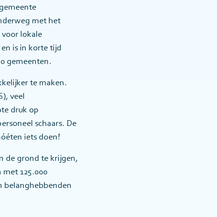
e gemeente
onderweg met het
voor lokale
 is in korte tijd
 350 gemeenten.
kelijker te maken.
), veel
ote druk op
personeel schaars. De
óéten iets doen!
 de grond te krijgen,
n met 125.000
 en belanghebbenden