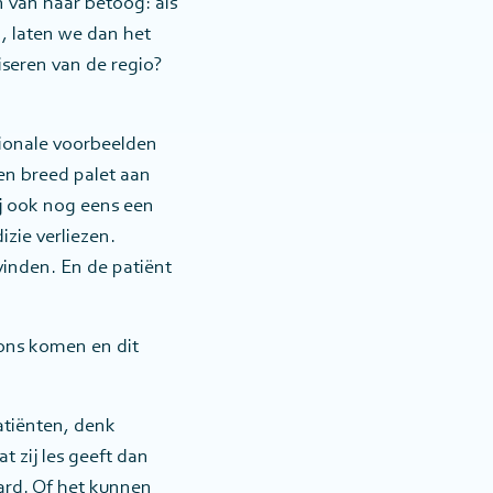
n van haar betoog: als
, laten we dan het
seren van de regio?
ationale voorbeelden
een breed palet aan
ij ook nog eens een
izie verliezen.
vinden. En de patiënt
 ons komen en dit
atiënten, denk
t zij les geeft dan
ard. Of het kunnen