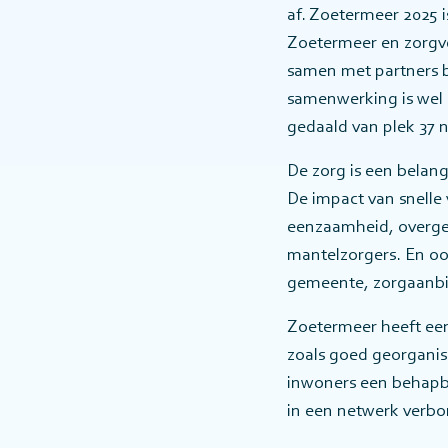
af. Zoetermeer 2025 
Zoetermeer en zorgve
samen met partners 
samenwerking is wel g
gedaald van plek 37 n
De zorg is een belan
De impact van snelle 
eenzaamheid, overgew
mantelzorgers. En oo
gemeente, zorgaanbie
Zoetermeer heeft een
zoals goed georganis
inwoners een behapb
in een netwerk verb