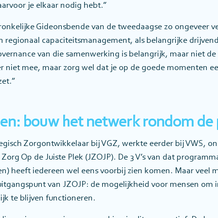
rvoor je elkaar nodig hebt.”
pronkelijke Gideonsbende van de tweedaagse zo ongeveer v
 regionaal capaciteitsmanagement, als belangrijke drijvend
ernance van die samenwerking is belangrijk, maar niet de s
r niet mee, maar zorg wel dat je op de goede momenten e
zet.”
en: bouw het netwerk rondom de 
egisch Zorgontwikkelaar bij VGZ, werkte eerder bij VWS, o
Zorg Op de Juiste Plek (JZOJP). De 3 V’s van dat program
n) heeft iedereen wel eens voorbij zien komen. Maar veel
uitgangspunt van JZOJP: de mogelijkheid voor mensen om i
jk te blijven functioneren.