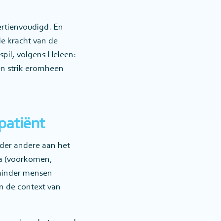
ertienvoudigd. En
e kracht van de
pil, volgens Heleen:
en strik eromheen
patiënt
nder andere aan het
ma (voorkomen,
 minder mensen
n de context van