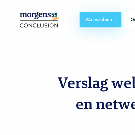
Wat we doen
O
Verslag web
en netw