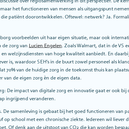
discussie over regiosamenwerking in dit perspectief. De ker
, maar het functioneren van mensen als uitgangspunt nemen
ie patiënt doorontwikkelen. Oftewel: netwerk? Ja. Formali
ngeborg voorbeelden uit haar eigen situatie, maar ook intern
an de zorg van
Lucien Engelen
. Zoals Walmart, dat in de VS 
 en welzijnsdiensten van hoge kwaliteit aanbiedt. En daarb
ver is, waardoor SEH’s in de buurt zowel personeel als kland
dat 70% van de huidige zorg in de toekomst thuis kan plaats
r van de eigen zorg èn de eigen data.
g: De impact van digitale zorg en innovatie gaat er ook bij
ap ingrijpend veranderen.
s. De samenleving is gebaat bij het goed functioneren van p
f op school met een chronische ziekte. Iedereen wil liever da
 moet. Of denk aan de uitstoot van CO2 die kan worden bespa