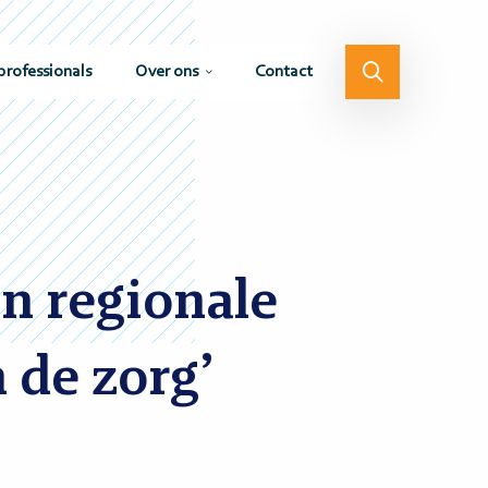
professionals
Over ons
Contact
an regionale
de zorg’