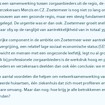
is een samenwerking tussen zorgaanbieders uit de regio, d
rzekeraars Menzis en CZ. Zoetermeer is nog niet zo lang 
bouwen aan een gezonde regio, maar een stevig fundament 
elegd. De urgentie was er dan ook. Zoetermeer groeit snel en
aar 169 op de ranglijst van aantrekkelijkheid van in totaal
grijke component in de ambitie om Zoetermeer weer aantrek
vergrijzing, een relatief lage sociaal-economische status (SES
icht en mensen met een ongezonde leefstijl, legt nu al gr
k bij professionele zorgaanbieders is de werkdruk hoog en 
ders en verzekeraars deelden dan ook één conclusie: we m
 aantal voordelen die helpen om netwerksamenwerking van
eerde huisartsen, één ziekenhuis dat zich moet profileren e
are omvang. Maar dan nog: hoe krijg je alle betrokkenen
onden?