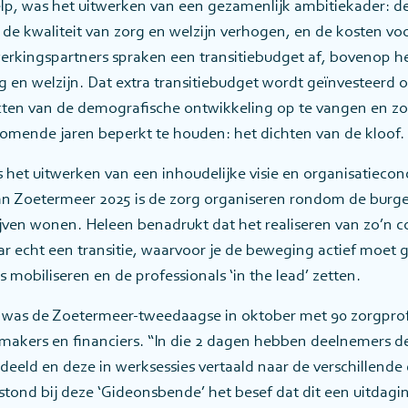
ielp, was het uitwerken van een gezamenlijk ambitiekader: 
de kwaliteit van zorg en welzijn verhogen, en de kosten voo
rkingspartners spraken een transitiebudget af, bovenop he
 en welzijn. Dat extra transitiebudget wordt geïnvesteerd o
cten van de demografische ontwikkeling op te vangen en zo
komende jaren beperkt te houden: het dichten van de kloof.
 het uitwerken van een inhoudelijke visie en organisatieco
an Zoetermeer 2025 is de zorg organiseren rondom de burge
ijven wonen. Heleen benadrukt dat het realiseren van zo’n 
r echt een transitie, waarvoor je de beweging actief moet 
 mobiliseren en de professionals ‘in the lead’ zetten.
was de Zoetermeer-tweedaagse in oktober met 90 zorgprof
rmakers en financiers. “In die 2 dagen hebben deelnemers 
edeeld en deze in werksessies vertaald naar de verschillende
ond bij deze ‘Gideonsbende’ het besef dat dit een uitdaging 