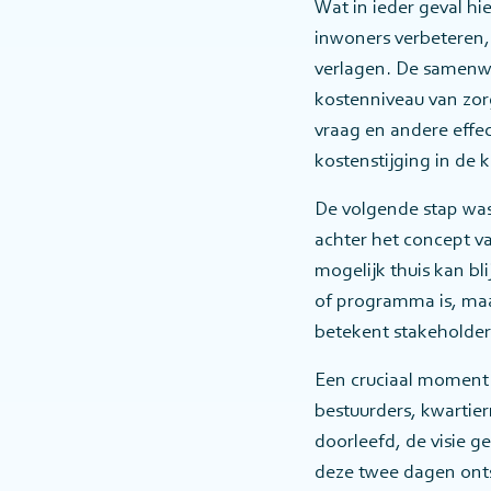
Wat in ieder geval h
inwoners verbeteren, 
verlagen. De samenwe
kostenniveau van zorg
vraag en andere effe
kostenstijging in de 
De volgende stap was
achter het concept v
mogelijk thuis kan bl
of programma is, maa
betekent stakeholders
Een cruciaal moment 
bestuurders, kwartie
doorleefd, de visie g
deze twee dagen ontst