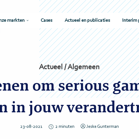
nze markten
Cases
Actueel en publicaties
Interim 
Actueel / Algemeen
enen om serious gam
n in jouw verandert
23-08-2021
2
minuten
Jeske Gunterman