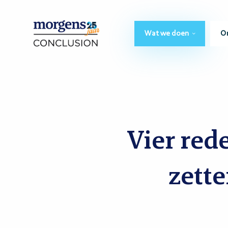
Wat we doen
O
Vier red
zette