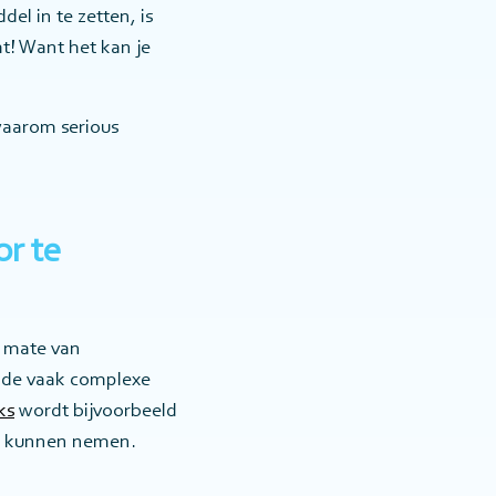
del in te zetten, is
t! Want het kan je
waarom serious
r te
e mate van
 de vaak complexe
ks
wordt bijvoorbeeld
 te kunnen nemen.