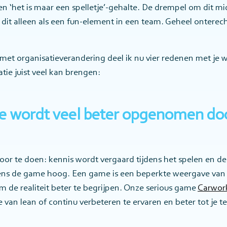
en ‘het is maar een spelletje’-gehalte. De drempel om dit mid
dit alleen als een fun-element in een team. Geheel onterech
 met organisatieverandering deel ik nu vier redenen met je 
ie juist veel kan brengen:
ie wordt veel beter opgenomen doo
oor te doen: kennis wordt vergaard tijdens het spelen en d
dens de game hoog. Een game is een beperkte weergave van
 om de realiteit beter te begrijpen. Onze serious game
Carwor
 van lean of continu verbeteren te ervaren en beter tot je