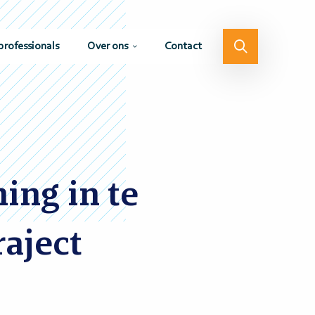
professionals
Over ons
Contact
ing in te
raject