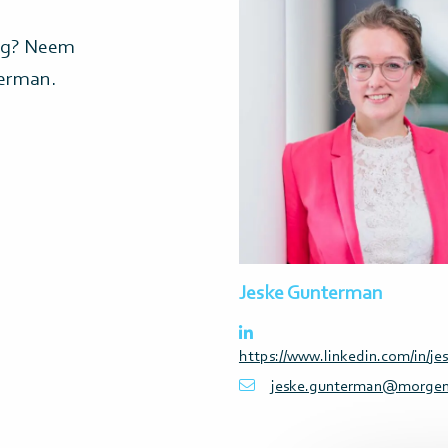
Lees
meer>
ing? Neem
terman.
Jeske Gunterman
https://www.linkedin.com/in/j
jeske.gunterman@morgen