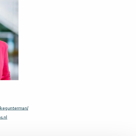
eskegunterman/
s.nl