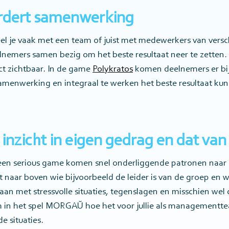
rdert samenwerking
el je vaak met een team of juist met medewerkers van versc
lnemers samen bezig om het beste resultaat neer te zetten. 
ct zichtbaar. In de game
Polykratos
komen deelnemers er bij
amenwerking en integraal te werken het beste resultaat ku
 inzicht in eigen gedrag en dat va
 een serious game komen snel onderliggende patronen naar
mt naar boven wie bijvoorbeeld de leider is van de groep en 
 met stressvolle situaties, tegenslagen en misschien wel co
in het spel MORGAŬ hoe het voor jullie als managementte
e situaties.