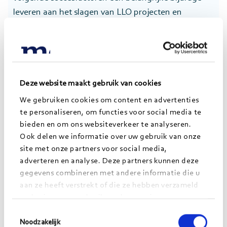
leveren aan het slagen van LLO projecten en
programma’s:
Schaalbaar, flexibel onderwijs voor professionals
vraagt om vergaande standaardisatie van
processen;
Deze website maakt gebruik van cookies
Faculteiten en diensten werken samen en zijn
We gebruiken cookies om content en advertenties
vanaf het begin betrokken;
te personaliseren, om functies voor social media te
Heldere visie op LLO en de wensen van de
bieden en om ons websiteverkeer te analyseren.
professional;
Ook delen we informatie over uw gebruik van onze
Borging van LLO in bestaand beleid en processen.
site met onze partners voor social media,
adverteren en analyse. Deze partners kunnen deze
gegevens combineren met andere informatie die u
aan ze heeft verstrekt of die ze hebben verzameld
Leven Lang Leren bij
op basis van uw gebruik van hun services.
mboRijnland
Toestemmingsselectie
Noodzakelijk