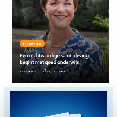
INTERVIEW
Durf vandaag fouten te maken als
antwoord op de uitdagingen van
morgen
22-05-2025
5
minuten
Lees
meer