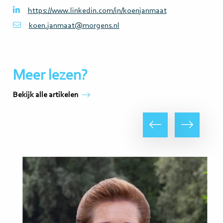
https://www.linkedin.com/in/koenjanmaat
koen.janmaat@morgens.nl
Meer lezen?
Bekijk alle artikelen
Vorige
Volgende
Lees
Lee
meer
me