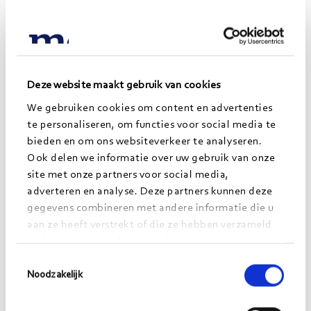
heeft zij twintig jaar bij een zorgorganisatie gewerkt
als Hoofd Facilitair Bedrijf en was zij
verantwoordelijk voor de aansturing van een team
en een deel van de ondersteunende
werkzaamheden, zoals ruimtebeheer, huur/verhuur,
Deze website maakt gebruik van cookies
inkoop en soft-services als schoonmaak en
We gebruiken cookies om content en advertenties
textielvoorziening, maar ook het opstellen van de
te personaliseren, om functies voor social media te
facilitaire begroting.
bieden en om ons websiteverkeer te analyseren.
Ook delen we informatie over uw gebruik van onze
Patricia heeft Facility Management gestudeerd aan
site met onze partners voor social media,
de Haagse Hogeschool, waarbij zij is opgeleid tot
adverteren en analyse. Deze partners kunnen deze
het besturen en beheersen van de ondersteunende
gegevens combineren met andere informatie die u
activiteiten ten behoeve van het primaire proces van
aan ze heeft verstrekt of die ze hebben verzameld
op basis van uw gebruik van hun services.
een organisatie. Naast de algemene taken binnen
Toestemmingsselectie
het officeteam neemt Patricia ook een deel van de
Noodzakelijk
finance-werkzaamheden voor haar rekening.