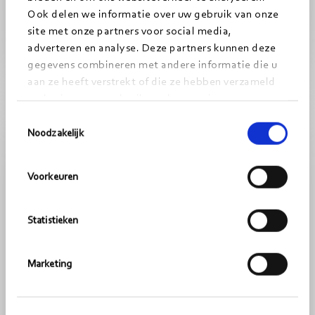
Ook delen we informatie over uw gebruik van onze
11-06-2026
3
minuten
site met onze partners voor social media,
adverteren en analyse. Deze partners kunnen deze
gegevens combineren met andere informatie die u
Lees
ZORG
aan ze heeft verstrekt of die ze hebben verzameld
meer
op basis van uw gebruik van hun services.
Toestemmingsselectie
Noodzakelijk
Voorkeuren
Statistieken
Marketing