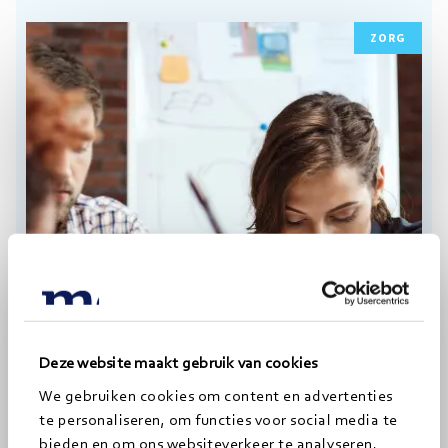
Lees
ZORG
meer
Deze website maakt gebruik van cookies
ARTIKEL
We gebruiken cookies om content en advertenties
Strategievorming en executie die de
te personaliseren, om functies voor social media te
organisatie verder brengt
bieden en om ons websiteverkeer te analyseren.