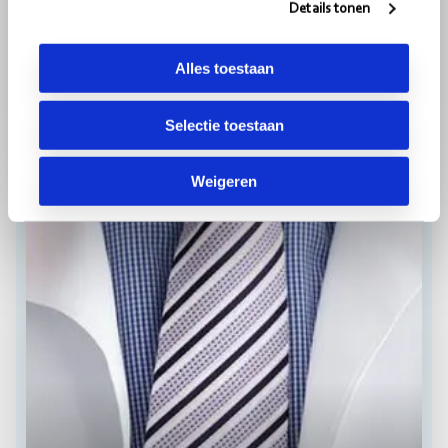
Details tonen
ONDERZOEK EN PUBLICATIE
Whitepaper ‘Waardegedreven zorg: 5
bouwstenen voor succesvolle adoptie’
Alles toestaan
29-05-2022
< 1
minuut
Selectie toestaan
Weigeren
Lees
ZORG
meer