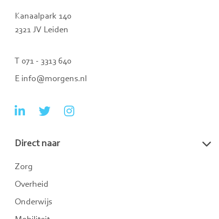
Kanaalpark 140
2321 JV Leiden
T 071 - 3313 640
E info@morgens.nl
Ga
Ga
Ga
naar
naar
naar
Direct naar
LinkedIn
Twitter
Instagram
Zorg
Overheid
Onderwijs