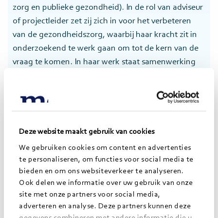
zorg en publieke gezondheid). In de rol van adviseur
of projectleider zet zij zich in voor het verbeteren
van de gezondheidszorg, waarbij haar kracht zit in
onderzoekend te werk gaan om tot de kern van de
vraag te komen. In haar werk staat samenwerking
centraal, waarbij ze betrokkenheid van
medewerkers stimuleert om zo tot een gedragen
resultaat te komen.
Dankzij haar ervaring in het Flevoziekenhuis als
Deze website maakt gebruik van cookies
kwaliteitsadviseur is Annemartijn bekend met het
We gebruiken cookies om content en advertenties
wel en wee in het ziekenhuis. Ze heeft daar
te personaliseren, om functies voor social media te
verschillende verbeterprojecten op afdelingen
bieden en om ons websiteverkeer te analyseren.
uitgevoerd om de kwaliteit van de zorg te
Ook delen we informatie over uw gebruik van onze
verbeteren. Haar opgedane kennis wil ze graag
site met onze partners voor social media,
inzetten om andere zorgorganisaties met
adverteren en analyse. Deze partners kunnen deze
gegevens combineren met andere informatie die u