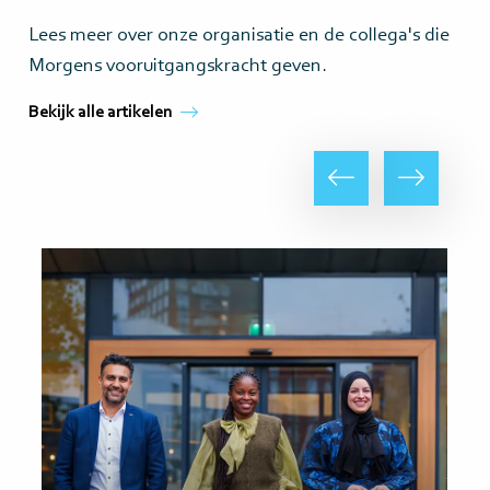
Lees meer over onze organisatie en de collega's die
Morgens vooruitgangskracht geven.
Bekijk alle artikelen
Vorige
Volgende
Lees
Lee
meer
me