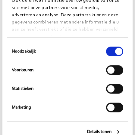
Ook delen we informatie over uw gebruik van onze
site met onze partners voor social media,
adverteren en analyse. Deze partners kunnen deze
gegevens combineren met andere informatie die u
aan ze heeft verstrekt of die ze hebben verzameld
op basis van uw gebruik van hun services.
Toestemmingsselectie
Noodzakelijk
Voorkeuren
Statistieken
Marketing
Morgens 20 jaar. Dat moeten
Details tonen